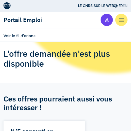
Aller au contenu
LE CNRS SUR LE WEB
FR
EN
Portail Emploi
Men
Voir le fil d'ariane
L'offre demandée n'est plus
disponible
Ces offres pourraient aussi vous
intéresser !