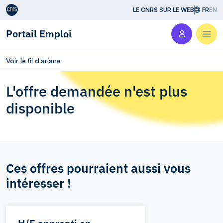
Aller au contenu
LE CNRS SUR LE WEB
FR
EN
Portail Emploi
Men
Voir le fil d'ariane
L'offre demandée n'est plus
disponible
Ces offres pourraient aussi vous
intéresser !