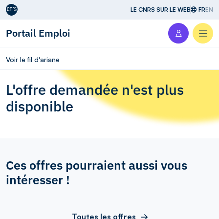
Aller au contenu
LE CNRS SUR LE WEB
FR
EN
Portail Emploi
Men
Voir le fil d'ariane
L'offre demandée n'est plus
disponible
Ces offres pourraient aussi vous
intéresser !
Toutes les offres