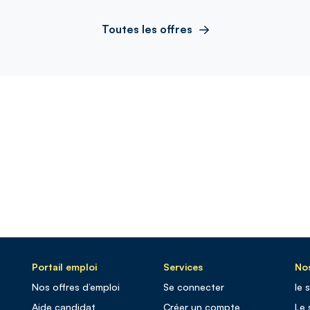
Toutes les offres
Portail emploi
Services
Nos
Nos offres d’emploi
Se connecter
le 
Aide candidat
Créer un compte
Le 