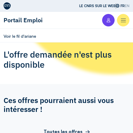
Aller au contenu
LE CNRS SUR LE WEB
FR
EN
Portail Emploi
Men
Voir le fil d'ariane
L'offre demandée n'est plus
disponible
Ces offres pourraient aussi vous
intéresser !
Toutes les offres