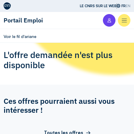
Aller au contenu
LE CNRS SUR LE WEB
FR
EN
Portail Emploi
Men
Voir le fil d'ariane
L'offre demandée n'est plus
disponible
Ces offres pourraient aussi vous
intéresser !
Toutes les offres