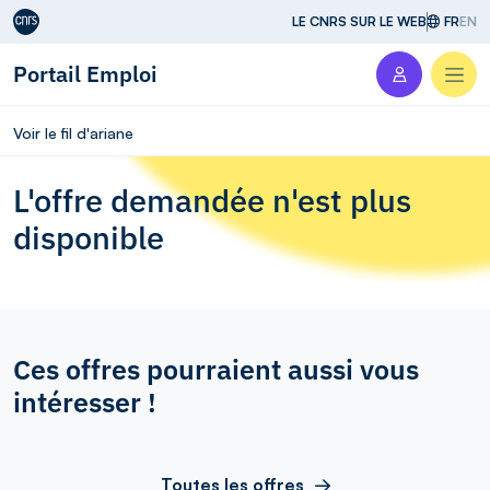
Aller au contenu
LE CNRS SUR LE WEB
FR
EN
Portail Emploi
Men
Voir le fil d'ariane
L'offre demandée n'est plus
disponible
Ces offres pourraient aussi vous
intéresser !
Toutes les offres