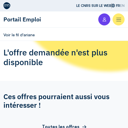
Aller au contenu
LE CNRS SUR LE WEB
FR
EN
Portail Emploi
Men
Voir le fil d'ariane
L'offre demandée n'est plus
disponible
Ces offres pourraient aussi vous
intéresser !
Toutes les offres