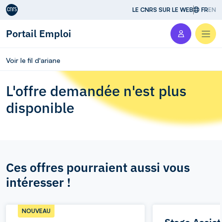
Aller au contenu
LE CNRS SUR LE WEB
FR
EN
Portail Emploi
Men
Voir le fil d'ariane
L'offre demandée n'est plus
disponible
Ces offres pourraient aussi vous
intéresser !
NOUVEAU