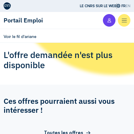
Aller au contenu
LE CNRS SUR LE WEB
FR
EN
Portail Emploi
Men
Voir le fil d'ariane
L'offre demandée n'est plus
disponible
Ces offres pourraient aussi vous
intéresser !
Toutes les offres