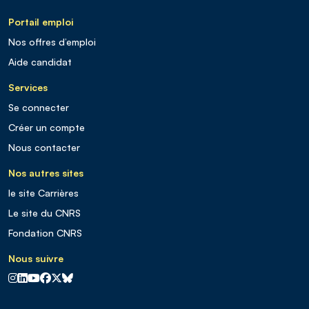
Portail emploi
Nos offres d’emploi
Aide candidat
Services
Se connecter
Créer un compte
Nous contacter
Nos autres sites
le site Carrières
Le site du CNRS
Fondation CNRS
Nous suivre
CNRS sur Instagram
CNRS sur Linkedin
CNRS sur Youtube
CNRS sur Facebook
CNRS sur X
CNRS sur Blus sky