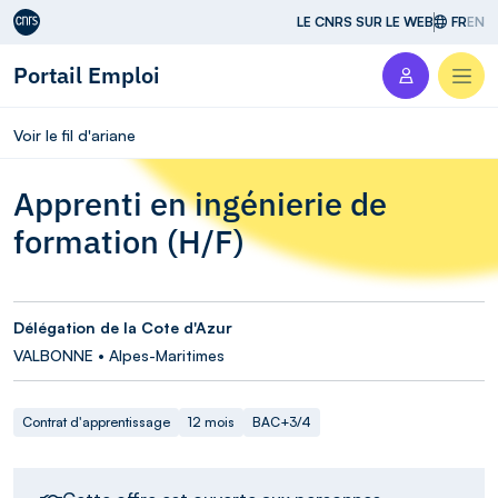
Aller au contenu
LE CNRS SUR LE WEB
FR
EN
Portail Emploi
Men
Voir le fil d'ariane
Apprenti en ingénierie de
formation (H/F)
Délégation de la Cote d'Azur
VALBONNE • Alpes-Maritimes
Contrat d'apprentissage
12 mois
BAC+3/4