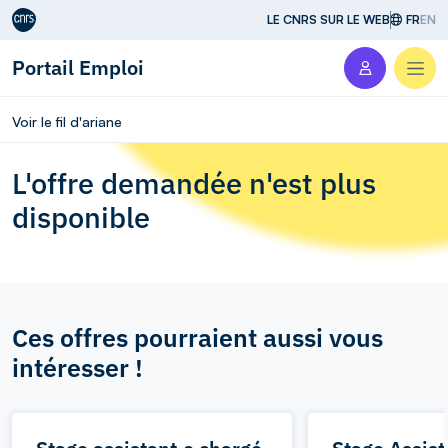
Aller au contenu
LE CNRS SUR LE WEB
FR
EN
Portail Emploi
Men
Voir le fil d'ariane
L'offre demandée n'est plus
disponible
Ces offres pourraient aussi vous
intéresser !