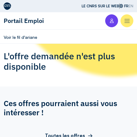
Aller au contenu
LE CNRS SUR LE WEB
FR
EN
Portail Emploi
Men
Voir le fil d'ariane
L'offre demandée n'est plus
disponible
Ces offres pourraient aussi vous
intéresser !
Toutes les offres