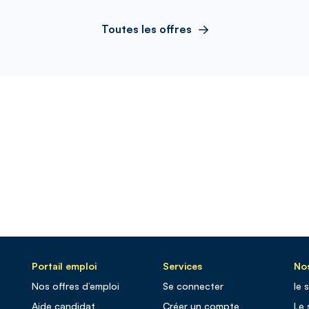
Toutes les offres
Portail emploi
Services
Nos
Nos offres d’emploi
Se connecter
le 
Aide candidat
Créer un compte
Le 