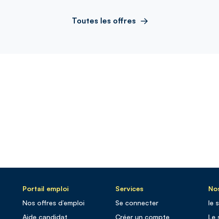
Toutes les offres
Portail emploi
Services
Nos
Nos offres d’emploi
Se connecter
le 
Aide candidat
Créer un compte
Le 