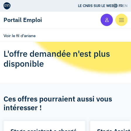
Aller au contenu
LE CNRS SUR LE WEB
FR
EN
Portail Emploi
Men
Voir le fil d'ariane
L'offre demandée n'est plus
disponible
Ces offres pourraient aussi vous
intéresser !