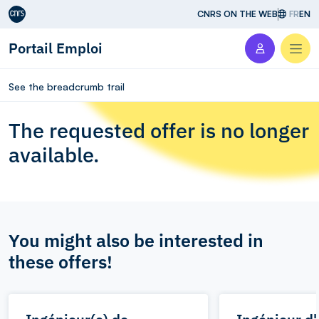
Aller au contenu
CNRS ON THE WEB
FR
EN
Portail Emploi
Men
See the breadcrumb trail
The requested offer is no longer
available.
You might also be interested in
these offers!