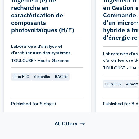
Ingénieur(e) de
Ingénieur d
recherche en
en Gestion e
caractérisation de
Commande 
composants
d'un micro-
photovoltaïques (H/F)
hybride à fo
d'énergie r
Laboratoire d'analyse et
d'architecture des systèmes
Laboratoire d'an
d'architecture d
TOULOUSE • Haute-Garonne
TOULOUSE • Hau
IT in FTC
6 months
BAC+5
IT in FTC
4 mont
Published for 5 day(s)
Published for 8 d
All Offers