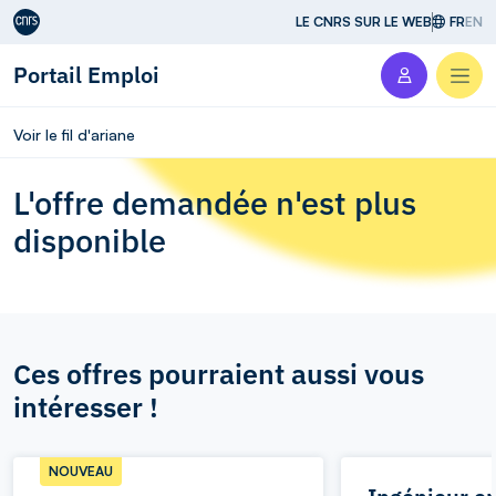
Aller au contenu
LE CNRS SUR LE WEB
FR
EN
Portail Emploi
Men
Voir le fil d'ariane
L'offre demandée n'est plus
disponible
Ces offres pourraient aussi vous
intéresser !
NOUVEAU