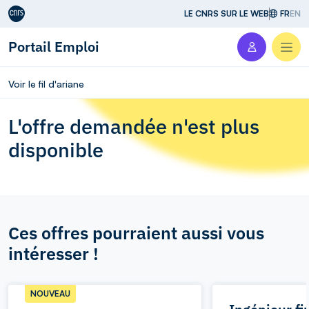
Aller au contenu
LE CNRS SUR LE WEB
FR
EN
Portail Emploi
Men
Voir le fil d'ariane
L'offre demandée n'est plus
disponible
Ces offres pourraient aussi vous
intéresser !
NOUVEAU