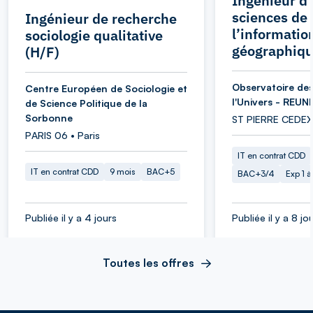
Ingénieur d’
sciences de
Ingénieur de recherche
l’informatio
sociologie qualitative
géographiqu
(H/F)
Observatoire des
Centre Européen de Sociologie et
l'Univers - REUN
de Science Politique de la
Sorbonne
ST PIERRE CEDEX
PARIS 06 • Paris
IT en contrat CDD
IT en contrat CDD
9 mois
BAC+5
BAC+3/4
Exp 1 
Publiée il y a 4 jours
Publiée il y a 8 jo
Toutes les offres