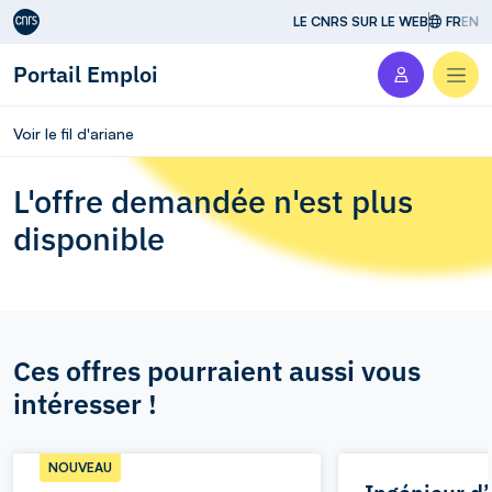
Aller au contenu
LE CNRS SUR LE WEB
FR
EN
Portail Emploi
Men
Voir le fil d'ariane
L'offre demandée n'est plus
disponible
Ces offres pourraient aussi vous
intéresser !
NOUVEAU