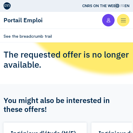
Aller au contenu
CNRS ON THE WEB
FR
EN
Portail Emploi
Men
See the breadcrumb trail
The requested offer is no longer
available.
You might also be interested in
these offers!