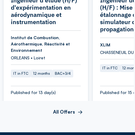
Ingénieur d'étude (H/F)
Ingénieur d
d'expérimentation en
(H/F) : Mise
aérodynamique et
étalonnage 
instrumentation
simulateur 
propagation
Institut de Combustion,
Aérothermique, Réactivité et
XLIM
Environnement
CHASSENEUIL DU 
ORLEANS • Loiret
IT in FTC
12 mon
IT in FTC
12 months
BAC+3/4
Published for 13 day(s)
Published for 15 
All Offers