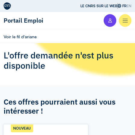
Aller au contenu
LE CNRS SUR LE WEB
FR
EN
Portail Emploi
Men
Voir le fil d'ariane
L'offre demandée n'est plus
disponible
Ces offres pourraient aussi vous
intéresser !
NOUVEAU