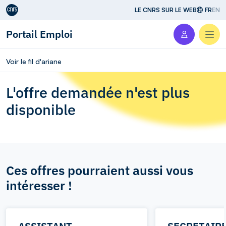
Aller au contenu
LE CNRS SUR LE WEB
FR
EN
Portail Emploi
Men
Voir le fil d'ariane
L'offre demandée n'est plus
disponible
Ces offres pourraient aussi vous
intéresser !