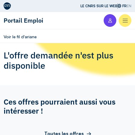
Aller au contenu
LE CNRS SUR LE WEB
FR
EN
Portail Emploi
Men
Voir le fil d'ariane
L'offre demandée n'est plus
disponible
Ces offres pourraient aussi vous
intéresser !
Toutes les offres