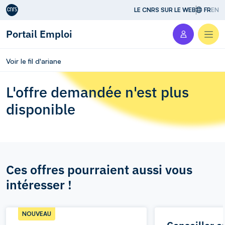
Aller au contenu
LE CNRS SUR LE WEB
FR
EN
Portail Emploi
Men
Voir le fil d'ariane
L'offre demandée n'est plus
disponible
Ces offres pourraient aussi vous
intéresser !
NOUVEAU