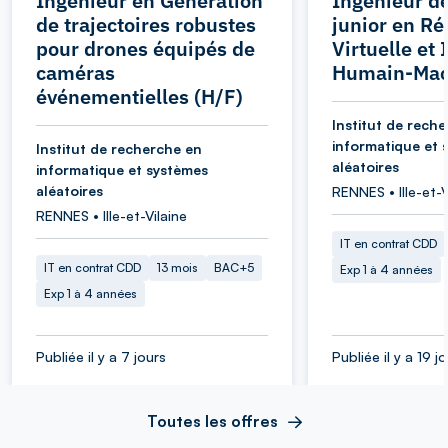
Ingénieur en Génération
Ingénieur d
de trajectoires robustes
junior en Ré
pour drones équipés de
Virtuelle et 
caméras
Humain-Mac
événementielles (H/F)
Institut de rech
informatique et 
Institut de recherche en
aléatoires
informatique et systèmes
aléatoires
RENNES • Ille-et-V
RENNES • Ille-et-Vilaine
IT en contrat CDD
IT en contrat CDD
13 mois
BAC+5
Exp 1 à 4 années
Exp 1 à 4 années
Publiée il y a 7 jours
Publiée il y a 19 j
Toutes les offres