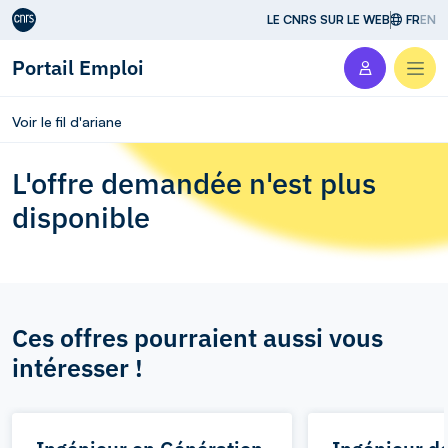
Aller au contenu
LE CNRS SUR LE WEB
FR
EN
Portail Emploi
Men
Voir le fil d'ariane
L'offre demandée n'est plus
disponible
Ces offres pourraient aussi vous
intéresser !