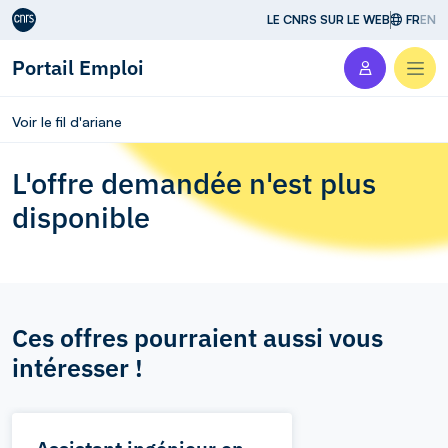
Aller au contenu
LE CNRS SUR LE WEB
FR
EN
Portail Emploi
Men
Voir le fil d'ariane
L'offre demandée n'est plus
disponible
Ces offres pourraient aussi vous
intéresser !