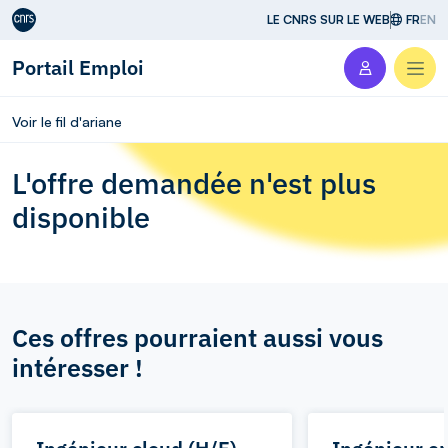
Aller au contenu
LE CNRS SUR LE WEB
FR
EN
Portail Emploi
Men
Voir le fil d'ariane
L'offre demandée n'est plus
disponible
Ces offres pourraient aussi vous
intéresser !