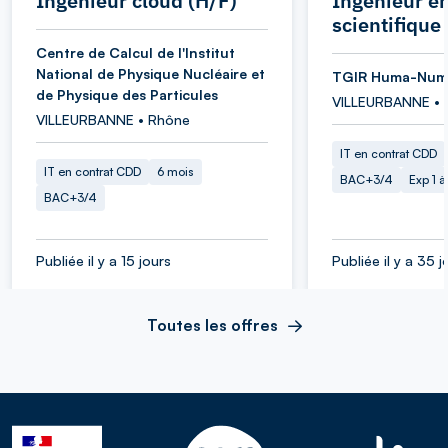
Ingénieur cloud (H/F)
Ingénieur en
scientifique
Centre de Calcul de l'Institut
National de Physique Nucléaire et
TGIR Huma-Num
de Physique des Particules
VILLEURBANNE • 
VILLEURBANNE • Rhône
IT en contrat CDD
IT en contrat CDD
6 mois
BAC+3/4
Exp 1 
BAC+3/4
Publiée il y a 15 jours
Publiée il y a 35 j
Toutes les offres