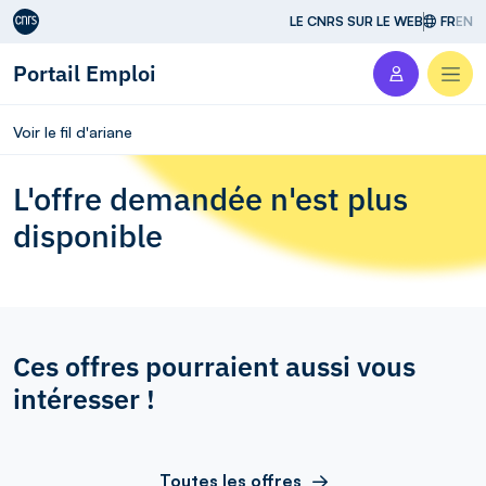
Aller au contenu
LE CNRS SUR LE WEB
FR
EN
Portail Emploi
Men
Voir le fil d'ariane
L'offre demandée n'est plus
disponible
Ces offres pourraient aussi vous
intéresser !
Toutes les offres