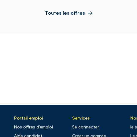
Toutes les offres
Portail emploi
Services
Nos
Nos offres d’emploi
Se connecter
le 
Aide candidat
Créer un compte
Le 