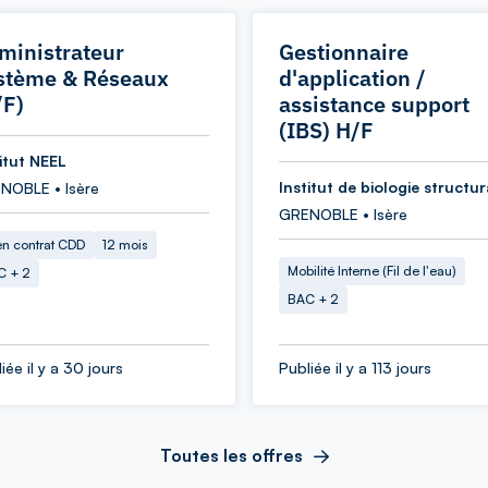
ministrateur
Gestionnaire
stème & Réseaux
d'application /
/F)
assistance support
(IBS) H/F
titut NEEL
Institut de biologie structur
NOBLE • Isère
GRENOBLE • Isère
en contrat CDD
12 mois
Mobilité Interne (Fil de l'eau)
C + 2
BAC + 2
iée il y a 30 jours
Publiée il y a 113 jours
Toutes les offres