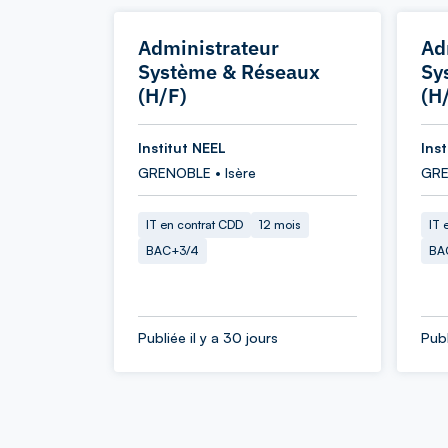
Administrateur
Ad
Système & Réseaux
Sy
(H/F)
(H
Institut NEEL
Ins
GRENOBLE • Isère
GRE
IT en contrat CDD
12 mois
IT 
BAC+3/4
BA
Publiée il y a 30 jours
Publ