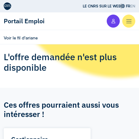
Aller au contenu
LE CNRS SUR LE WEB
FR
EN
Portail Emploi
Men
Voir le fil d'ariane
L'offre demandée n'est plus
disponible
Ces offres pourraient aussi vous
intéresser !