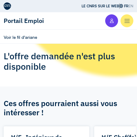
Aller au contenu
LE CNRS SUR LE WEB
FR
EN
Portail Emploi
Men
Voir le fil d'ariane
L'offre demandée n'est plus
disponible
Ces offres pourraient aussi vous
intéresser !