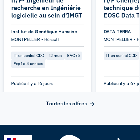
H/F- Ingénieur de
H/F Chef(fe)
recherche en Ingéniérie
technique d
logicielle au sein d'IMGT
EOSC Data T
Institut de Génétique Humaine
DATA TERRA
MONTPELLIER • Hérault
MONTPELLIER • H
IT en contrat CDD
12 mois
BAC+5
IT en contrat CDD
Exp 1 à 4 années
Publiée il y a 16 jours
Publiée il y a 67 j
Toutes les offres