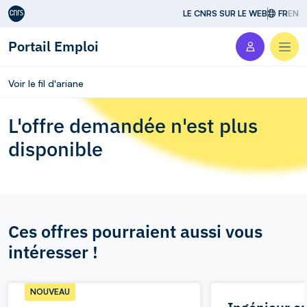
Aller au contenu
LE CNRS SUR LE WEB
FR
EN
Portail Emploi
Men
Voir le fil d'ariane
L'offre demandée n'est plus
disponible
Ces offres pourraient aussi vous
intéresser !
NOUVEAU