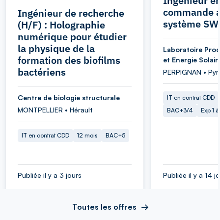
Ingénieur en
commande a
Ingénieur de recherche
système SW
(H/F) : Holographie
numérique pour étudier
la physique de la
Laboratoire Proc
formation des biofilms
et Energie Solair
bactériens
PERPIGNAN • Pyr
Centre de biologie structurale
IT en contrat CDD
MONTPELLIER • Hérault
BAC+3/4
Exp 1 
IT en contrat CDD
12 mois
BAC+5
Publiée il y a 3 jours
Publiée il y a 14 j
Toutes les offres