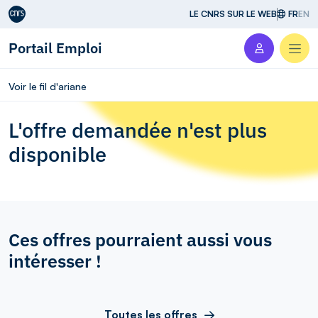
Aller au contenu
LE CNRS SUR LE WEB
FR
EN
Portail Emploi
Men
Voir le fil d'ariane
L'offre demandée n'est plus
disponible
Ces offres pourraient aussi vous
intéresser !
Toutes les offres