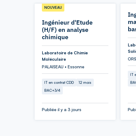
NOUVEAU
In
ma
Ingénieur d'Etude
ba
(H/F) en analyse
chimique
Lab
Sol
Laboratoire de Chimie
ORS
Moléculaire
PALAISEAU • Essonne
IT 
IT en contrat CDD
12 mois
BA
BAC+3/4
Publiée il y a 3 jours
Publ