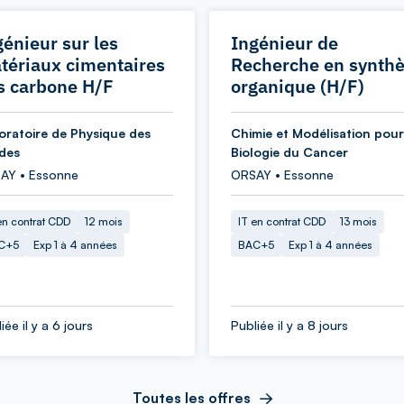
génieur sur les
Ingénieur de
tériaux cimentaires
Recherche en synth
s carbone H/F
organique (H/F)
oratoire de Physique des
Chimie et Modélisation pour
ides
Biologie du Cancer
AY • Essonne
ORSAY • Essonne
en contrat CDD
12 mois
IT en contrat CDD
13 mois
C+5
Exp 1 à 4 années
BAC+5
Exp 1 à 4 années
iée il y a 6 jours
Publiée il y a 8 jours
Toutes les offres