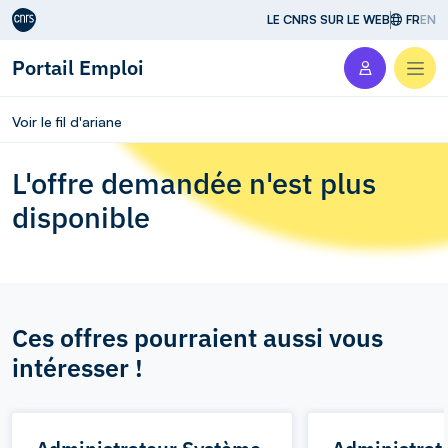
Aller au contenu
LE CNRS SUR LE WEB
FR
EN
Portail Emploi
Men
Voir le fil d'ariane
L'offre demandée n'est plus
disponible
Ces offres pourraient aussi vous
intéresser !