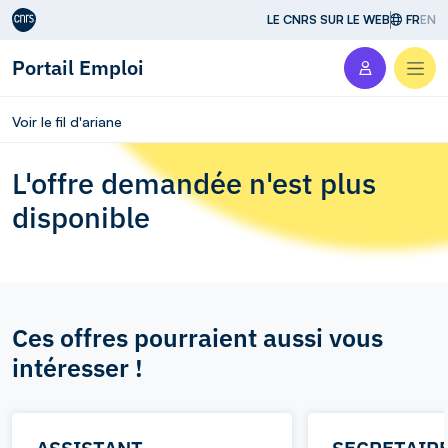
Aller au contenu
LE CNRS SUR LE WEB
FR
EN
Portail Emploi
Men
Voir le fil d'ariane
L'offre demandée n'est plus
disponible
Ces offres pourraient aussi vous
intéresser !