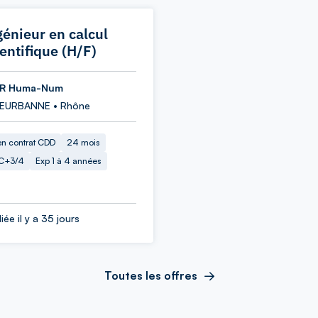
génieur en calcul
ientifique (H/F)
R Huma-Num
LEURBANNE • Rhône
en contrat CDD
24 mois
C+3/4
Exp 1 à 4 années
iée il y a 35 jours
Toutes les offres