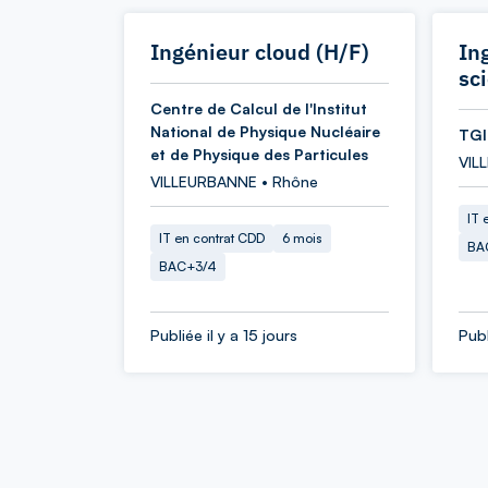
Ingénieur cloud (H/F)
In
sc
Centre de Calcul de l'Institut
National de Physique Nucléaire
TGI
et de Physique des Particules
VIL
VILLEURBANNE • Rhône
IT 
IT en contrat CDD
6 mois
BA
BAC+3/4
Publiée il y a 15 jours
Publ