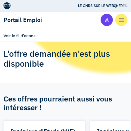
Aller au contenu
LE CNRS SUR LE WEB
FR
EN
Portail Emploi
Men
Voir le fil d'ariane
L'offre demandée n'est plus
disponible
Ces offres pourraient aussi vous
intéresser !