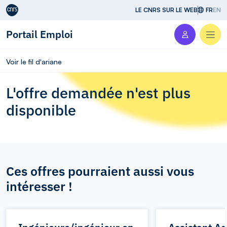
Aller au contenu
LE CNRS SUR LE WEB
FR
EN
Portail Emploi
Men
Voir le fil d'ariane
L'offre demandée n'est plus
disponible
Ces offres pourraient aussi vous
intéresser !