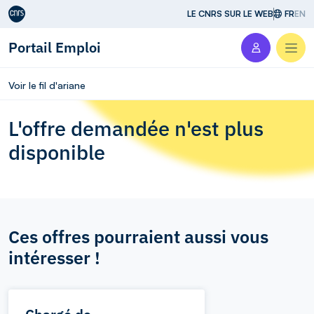
Aller au contenu
LE CNRS SUR LE WEB
FR
EN
Portail Emploi
Men
Voir le fil d'ariane
L'offre demandée n'est plus
disponible
Ces offres pourraient aussi vous
intéresser !