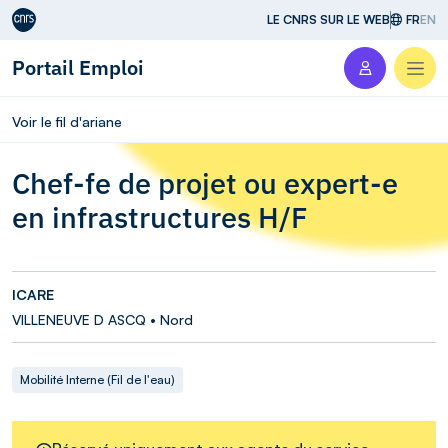
Aller au contenu
LE CNRS SUR LE WEB
FR
EN
Portail Emploi
Men
Voir le fil d'ariane
Chef-fe de projet ou expert-e
en infrastructures H/F
ICARE
VILLENEUVE D ASCQ • Nord
Mobilité Interne (Fil de l'eau)