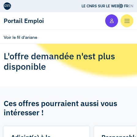
Aller au contenu
LE CNRS SUR LE WEB
FR
EN
Portail Emploi
Men
Voir le fil d'ariane
L'offre demandée n'est plus
disponible
Ces offres pourraient aussi vous
intéresser !