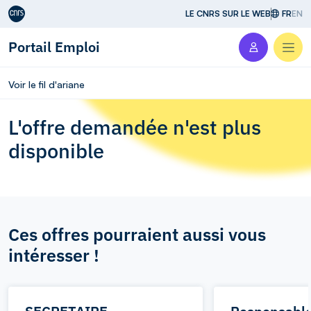
Aller au contenu
LE CNRS SUR LE WEB
FR
EN
Portail Emploi
Men
Voir le fil d'ariane
L'offre demandée n'est plus
disponible
Ces offres pourraient aussi vous
intéresser !