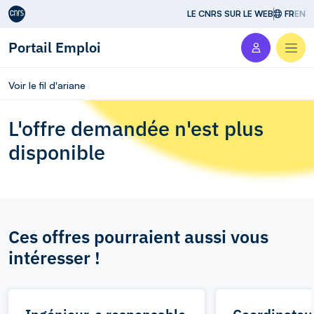
Aller au contenu
LE CNRS SUR LE WEB
FR
EN
Portail Emploi
Men
Voir le fil d'ariane
L'offre demandée n'est plus
disponible
Ces offres pourraient aussi vous
intéresser !