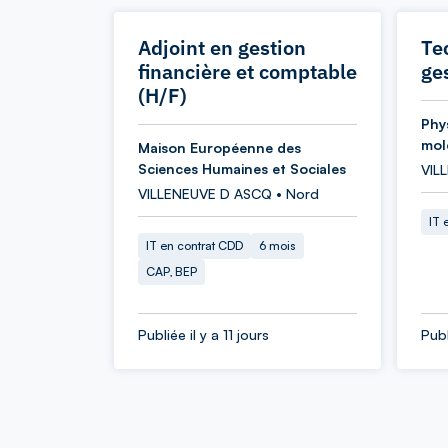
Adjoint en gestion
Te
financière et comptable
ge
(H/F)
Phy
mol
Maison Européenne des
Sciences Humaines et Sociales
VIL
VILLENEUVE D ASCQ • Nord
IT 
IT en contrat CDD
6 mois
CAP, BEP
Publiée il y a 11 jours
Publ