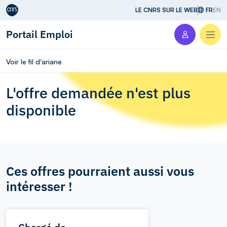
Aller au contenu
LE CNRS SUR LE WEB
FR
EN
Portail Emploi
Men
Voir le fil d'ariane
L'offre demandée n'est plus
disponible
Ces offres pourraient aussi vous
intéresser !