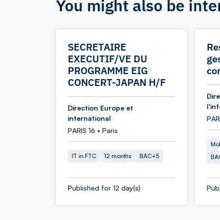
You might also be inte
SECRETAIRE
Re
EXECUTIF/VE DU
ges
PROGRAMME EIG
co
CONCERT-JAPAN H/F
Dir
l'in
Direction Europe et
international
PAR
PARIS 16 • Paris
Mob
IT in FTC
12 months
BAC+5
BA
Published for 12 day(s)
Publ