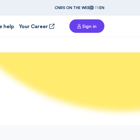
CNRS ON THE WEB
FR
EN
e help
Your Career
Sign in