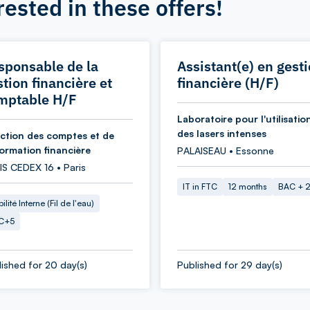
rested in these offers!
sponsable de la
Assistant(e) en gest
tion financière et
financière (H/F)
mptable H/F
Laboratoire pour l'utilisatio
des lasers intenses
ection des comptes et de
formation financière
PALAISEAU • Essonne
IS CEDEX 16 • Paris
IT in FTC
12 months
BAC + 
ilité Interne (Fil de l'eau)
C+5
ished for 20 day(s)
Published for 29 day(s)