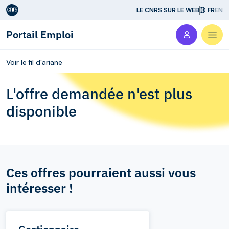
Aller au contenu
LE CNRS SUR LE WEB
FR
EN
Portail Emploi
Men
Voir le fil d'ariane
L'offre demandée n'est plus
disponible
Ces offres pourraient aussi vous
intéresser !